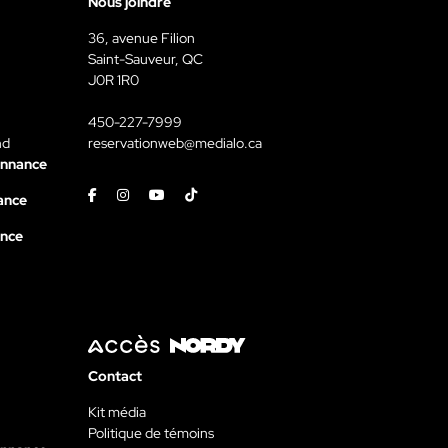
Nous joindre
36, avenue Filion
Saint-Sauveur, QC
J0R 1R0
450-227-7999
nd
reservationweb@medialo.ca
onnance
Facebook
Instagram
Youtube
Tiktok
ance
ance
Contact
Kit média
Politique de témoins