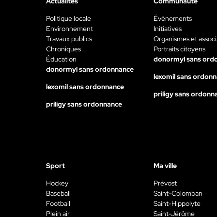
Actualités
Communauté
Politique locale
Évènements
Environnement
Initiatives
Travaux publics
Organismes et associ
Chroniques
Portraits citoyens
Éducation
donormyl sans ord
donormyl sans ordonnance
lexomil sans ordon
lexomil sans ordonnance
priligy sans ordonn
priligy sans ordonnance
Sport
Ma ville
Hockey
Prévost
Baseball
Saint-Colomban
Football
Saint-Hippolyte
Plein air
Saint-Jérôme