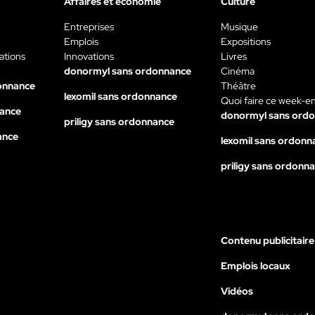
Affaires et économie
Culture
Entreprises
Musique
Emplois
Expositions
ations
Innovations
Livres
donormyl sans ordonnance
Cinéma
onnance
Théâtre
lexomil sans ordonnance
Quoi faire ce week-e
nance
donormyl sans ord
priligy sans ordonnance
ance
lexomil sans ordonn
priligy sans ordonn
Contenu publicitaire
Emplois locaux
Vidéos