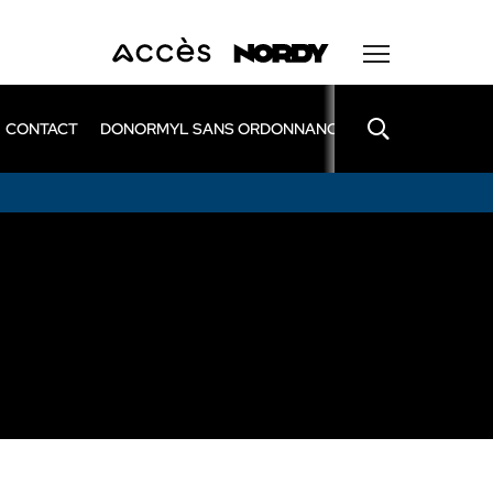
CONTACT
DONORMYL SANS ORDONNANCE
LEXOMIL SANS