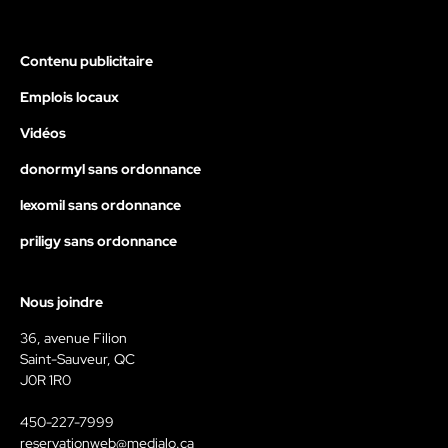
Contenu publicitaire
Emplois locaux
Vidéos
donormyl sans ordonnance
lexomil sans ordonnance
priligy sans ordonnance
Nous joindre
36, avenue Filion
Saint-Sauveur, QC
J0R 1R0
450-227-7999
reservationweb@medialo.ca