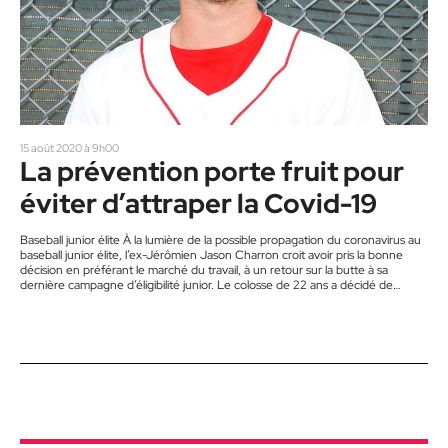
15 août 2020 à 9h00
La prévention porte fruit pour
éviter d’attraper la Covid-19
Baseball junior élite À la lumière de la possible propagation du coronavirus au
baseball junior élite, l’ex-Jérômien Jason Charron croit avoir pris la bonne
décision en préférant le marché du travail, à un retour sur la butte à sa
dernière campagne d’éligibilité junior. Le colosse de 22 ans a décidé de
chausser ses bottines de travail, à l’été 2020, plutôt que de revenir avec les
Bisons Desjardins de Saint-Eustache. Aucun cas n’est par ailleurs signalé…