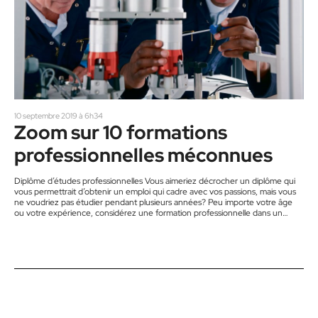
10 septembre 2019 à 6h34
Zoom sur 10 formations
professionnelles méconnues
Diplôme d’études professionnelles Vous aimeriez décrocher un diplôme qui
vous permettrait d’obtenir un emploi qui cadre avec vos passions, mais vous
ne voudriez pas étudier pendant plusieurs années? Peu importe votre âge
ou votre expérience, considérez une formation professionnelle dans un
domaine qui vous ouvrira des portes dans plusieurs régions du Québec! Voici
10 programmes prometteurs mais peu connus qui mènent à un diplôme
d’études professionnelles (DEP). 1 Aquiculture Cette formation vous
apprendra à installer…