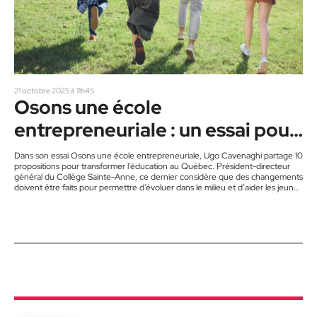
21 octobre 2025 à 11h45
Osons une école
entrepreneuriale : un essai pour
du changement
Dans son essai Osons une école entrepreneuriale, Ugo Cavenaghi partage 10
propositions pour transformer l’éducation au Québec. Président-directeur
général du Collège Sainte-Anne, ce dernier considère que des changements
doivent être faits pour permettre d’évoluer dans le milieu et d’aider les jeunes
à s’épanouir le mieux possible. Selon l’auteur, ces changements sont
impératifs. « Dans une ère de changements incessants, nous ne pouvons
plus nous accrocher à des méthodes d’enseignement dépassées, pouvons-
nous lire dans la préface de…