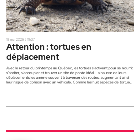
19 mai 2026 à 11h37
Attention : tortues en
déplacement
Avec le retour du printemps au Québec, les tortues s’activent pour se nourrir,
s’abriter, s’accoupler et trouver un site de ponte idéal. La hausse de leurs
déplacements les amène souvent à traverser des routes, augmentant ainsi
leur risque de collision avec un véhicule. Comme les huit espèces de tortues
d’eau douce du Québec sont en situation précaire, la perte d’un seul individu
peut compromettre la survie de l’ensemble de sa population. Conservation
de la nature…