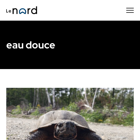
Passer
au
contenu
principal
eau douce