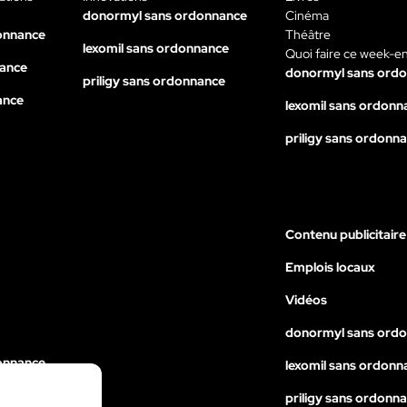
donormyl sans ordonnance
Cinéma
onnance
Théâtre
lexomil sans ordonnance
Quoi faire ce week-e
nance
donormyl sans ord
priligy sans ordonnance
ance
lexomil sans ordonn
priligy sans ordonn
Contenu publicitaire
Emplois locaux
Vidéos
donormyl sans ord
onnance
lexomil sans ordonn
nance
priligy sans ordonn