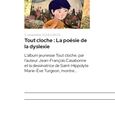
5 novembre 2024 à 12h25
Tout cloche : La poésie de
la dyslexie
L’album jeunesse Tout cloche, par
l’auteur Jean-François Casabonne
et la dessinatrice de Saint-Hippolyte
Marie-Ève Turgeon, montre
comment la dyslexie peut être une
source de difficulté, mais…