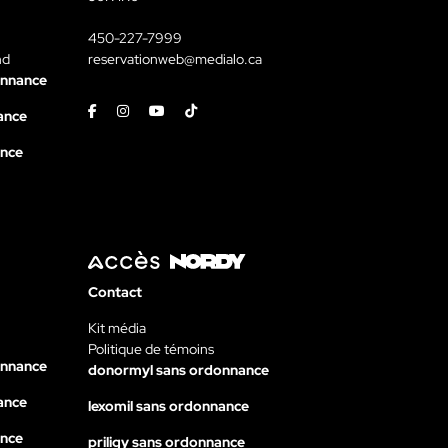
450-227-7999
nd
reservationweb@medialo.ca
onnance
Facebook
Instagram
Youtube
Tiktok
ance
ance
Contact
Kit média
Politique de témoins
onnance
donormyl sans ordonnance
ance
lexomil sans ordonnance
ance
priligy sans ordonnance