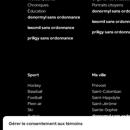
Chroniques
Portraits citoyens
Éducation
donormyl sans ord
donormyl sans ordonnance
lexomil sans ordon
lexomil sans ordonnance
priligy sans ordonn
priligy sans ordonnance
Sport
Ma ville
Hockey
Prévost
Baseball
Saint-Colomban
Football
Saint-Hippolyte
Plein air
Saint-Jérôme
Ski
Sainte-Sophie
Autres
donormyl sans ord
donormyl sans ordonnance
Gérer le consentement aux témoins
lexomil sans ordon