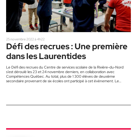
25 novembre 2022 à 4h22
Défi des recrues : Une première
dans les Laurentides
Le Défi des recrues du Centre de services scolaire de la Rivière-du-Nord
s’est déroulé les 23 et 24 novembre derniers, en collaboration avec
Compétences Québec. Au total, plus de 1 300 élèves de deuxième
secondaire provenant de six écoles ont participé à cet évènement. Le
chrono part : 12 minutes pour réaliser le défi. Deux équipes de cinq à six
élèves de deux écoles secondaires s’affrontent pour terminer en premier. Au
troisième défi, ils doivent…