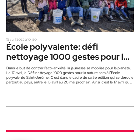
15 avril 2025 à 10h30
École polyvalente: défi
nettoyage 1000 gestes pour la
nature à Saint-Jérôme
Dans le but de contrer l’éco-anxiété, la jeunesse se mobilise pour la planète.
Le 17 avril, le Défi nettoyage 1000 gestes pour la nature sera à l’École
polyvalente Saint-Jérôme. C’est dans le cadre de sa 5e édition qui se déroule
partout au pays, entre le 15 avril au 20 mai prochain. Ainsi, c’est le 17 avril que
les jeunes de l’École polyvalente seront invités à relever le défi.
Concrètement, les jeunes du secondaire se mobilisent…