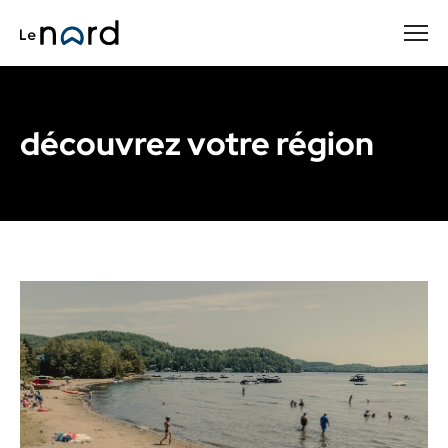
Passer
au
contenu
principal
découvrez votre région