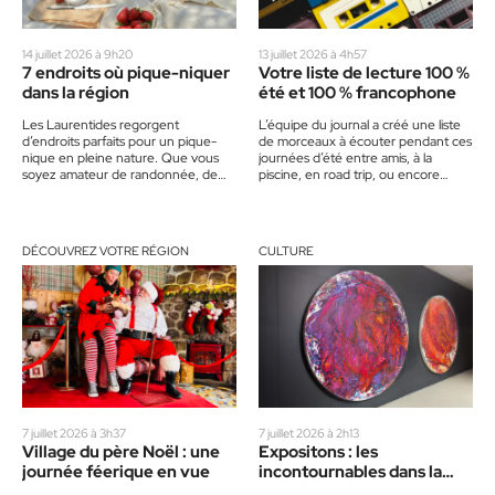
14 juillet 2026 à 9h20
13 juillet 2026 à 4h57
7 endroits où pique-niquer
Votre liste de lecture 100 %
dans la région
été et 100 % francophone
Les Laurentides regorgent
L’équipe du journal a créé une liste
d’endroits parfaits pour un pique-
de morceaux à écouter pendant ces
nique en pleine nature. Que vous
journées d’été entre amis, à la
soyez amateur de randonnée, de
piscine, en road trip, ou encore…
cascades ou de paysages
bucoliques, voici sept…
DÉCOUVREZ VOTRE RÉGION
CULTURE
7 juillet 2026 à 3h37
7 juillet 2026 à 2h13
Village du père Noël : une
Expositons : les
journée féerique en vue
incontournables dans la
région