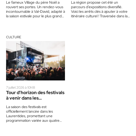
Le fameux Village du père Noël a
La région propose cet été un
rouvert ses portes. Un rendez-vous
parcours d’expositions diversifié.
incontournable à Val-David, adapté à
Voici les arrêts clés à ajouter à votre
la saison estivale pour le plus grand
itinéraire culturel ! Traversée dans la
bonheur…
collection Le Musée…
CULTURE
7 juillet 2026 à 10h18
Tour d’horizon des festivals
à venir dans les
Laurentides
La saison des festivals est
officiellement lancée dans les
Laurentides, promettant une
programmation variée aux quatre
coins de la région. Tour d’horizon
des événements à…