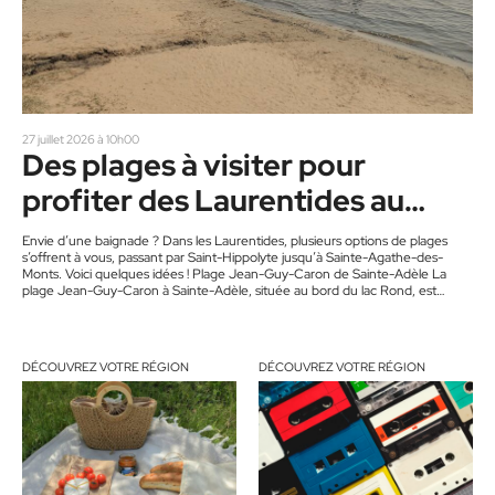
27 juillet 2026 à 10h00
Des plages à visiter pour
profiter des Laurentides au
maximum
Envie d’une baignade ? Dans les Laurentides, plusieurs options de plages
s’offrent à vous, passant par Saint-Hippolyte jusqu’à Sainte-Agathe-des-
Monts. Voici quelques idées ! Plage Jean-Guy-Caron de Sainte-Adèle La
plage Jean-Guy-Caron à Sainte-Adèle, située au bord du lac Rond, est
ouverte de 10 h à 19 h. Du 1er au 31 juillet, elle ferme à 20 h. Le stationnement
de la plage est payant pour les non-résidents ou pour les résidents sans
vignette. Les citoyens sont donc invités…
DÉCOUVREZ VOTRE RÉGION
DÉCOUVREZ VOTRE RÉGION