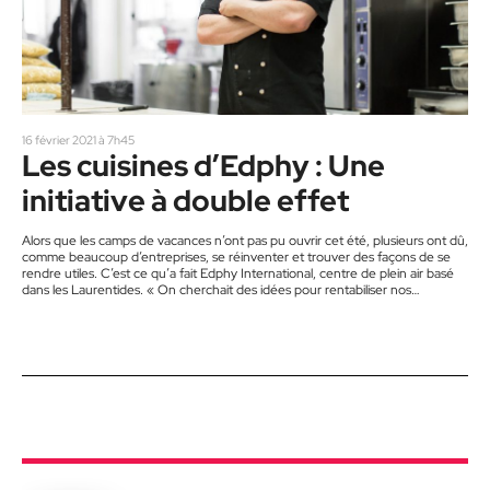
16 février 2021 à 7h45
Les cuisines d’Edphy : Une
initiative à double effet
Alors que les camps de vacances n’ont pas pu ouvrir cet été, plusieurs ont dû,
comme beaucoup d’entreprises, se réinventer et trouver des façons de se
rendre utiles. C’est ce qu’a fait Edphy International, centre de plein air basé
dans les Laurentides. « On cherchait des idées pour rentabiliser nos
installations et nos ressources, notamment notre chef cuisinier, Yannick
Gouin », explique le président d’Edphy International, François Rioux. Étant un
camp de jour et de vacances durant…