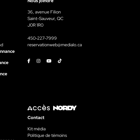
Nous joindre
36, avenue Filion
Saint-Sauveur, QC
J0R 1R0
450-227-7999
nd
reservationweb@medialo.ca
onnance
Facebook
Instagram
Youtube
Tiktok
ance
ance
Contact
Kit média
Politique de témoins