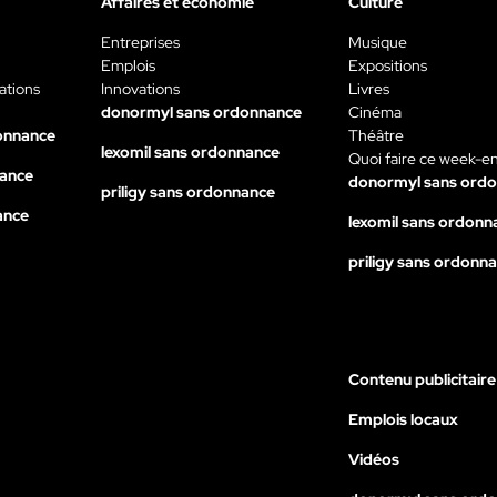
Affaires et économie
Culture
Entreprises
Musique
Emplois
Expositions
ations
Innovations
Livres
donormyl sans ordonnance
Cinéma
onnance
Théâtre
lexomil sans ordonnance
Quoi faire ce week-e
nance
donormyl sans ord
priligy sans ordonnance
ance
lexomil sans ordonn
priligy sans ordonn
Contenu publicitaire
Emplois locaux
Vidéos