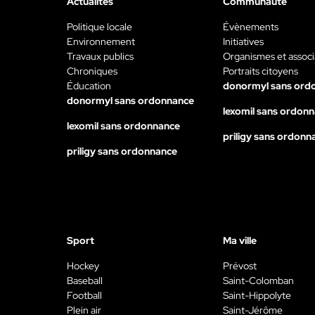
Actualités
Communauté
Politique locale
Évènements
Environnement
Initiatives
Travaux publics
Organismes et associ
Chroniques
Portraits citoyens
Éducation
donormyl sans ord
donormyl sans ordonnance
lexomil sans ordon
lexomil sans ordonnance
priligy sans ordonn
priligy sans ordonnance
Sport
Ma ville
Hockey
Prévost
Baseball
Saint-Colomban
Football
Saint-Hippolyte
Plein air
Saint-Jérôme