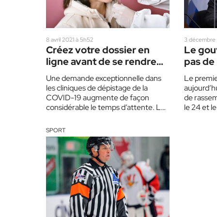
8 avril 2021 à 5h52
3 décembre
Créez votre dossier en
Le gou
ligne avant de se rendre
pas de
dans les cliniques de
pour N
Une demande exceptionnelle dans
Le premie
dépistage
les cliniques de dépistage de la
aujourd’h
COVID-19 augmente de façon
de rassem
considérable le temps d’attente. Le
le 24 et 
CISSS des Laurentides fait appel à…
annulées 
SPORT