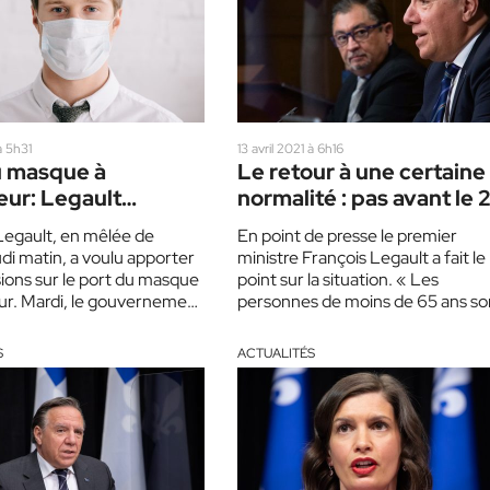
à 5h31
13 avril 2021 à 6h16
u masque à
Le retour à une certaine
ieur: Legault
normalité : pas avant le 
e son recul
juin
Legault, en mêlée de
En point de presse le premier
di matin, a voulu apporter
ministre François Legault a fait le
sions sur le port du masque
point sur la situation. « Les
ieur. Mardi, le gouvernement
personnes de moins de 65 ans so
le…
les…
S
ACTUALITÉS