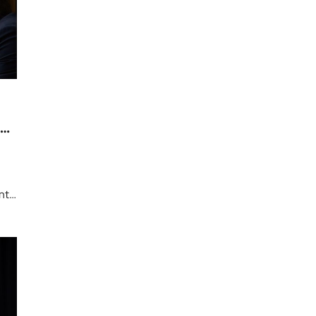
24
nt