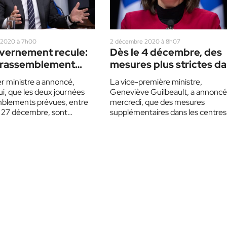
 2020 à 7h00
2 décembre 2020 à 8h07
vernement recule:
Dès le 4 décembre, des
 rassemblement
mesures plus strictes d
oël en zone rouge
les magasins
r ministre a annoncé,
La vice-première ministre,
ui, que les deux journées
Geneviève Guilbeault, a annoncé
blements prévues, entre
mercredi, que des mesures
le 27 décembre, sont
supplémentaires dans les centres
en zone rouge.…
commerciaux et dans les grandes
surfaces entreraient en vigueur 