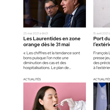
25 mai 2021 à 6h01
15 avril 2021 
Les Laurentides en zone
Port d
orange dès le 31 mai
l’extér
expliqu
« Les chiffres et la tendance sont
François 
bons puisque l’on note une
presse jeu
diminution des cas et des
des préci
hospitalisations. Le plan de
à l’extér
déconfinement annoncé la semaine
imposait 
dernière…
ACTUALITÉS
ACTUALITÉ