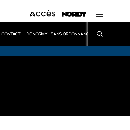
CONTACT
DONORMYL SANS ORDONNANCE
LEXOMIL SANS