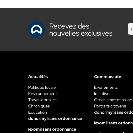
Recevez des
nouvelles exclusives
Actualités
Communauté
Politique locale
Évènements
Environnement
Initiatives
Travaux publics
Organismes et associ
Chroniques
Portraits citoyens
Éducation
donormyl sans ord
donormyl sans ordonnance
lexomil sans ordon
lexomil sans ordonnance