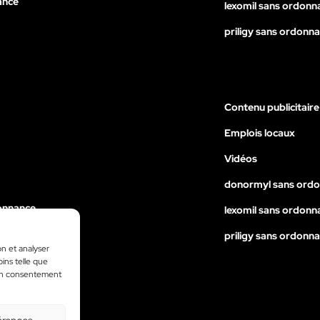
ance
lexomil sans ordonn
priligy sans ordonn
Contenu publicitaire
Emplois locaux
Vidéos
donormyl sans ord
onnance
lexomil sans ordonn
nance
priligy sans ordonn
on et analyser
ance
oins telle que
 son consentement