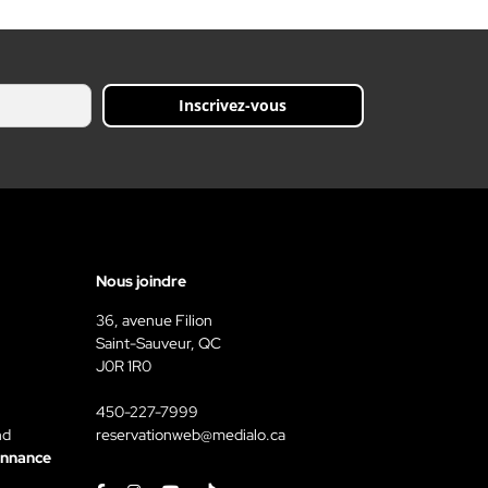
Inscrivez-vous
Nous joindre
36, avenue Filion
Saint-Sauveur, QC
J0R 1R0
450-227-7999
nd
reservationweb@medialo.ca
onnance