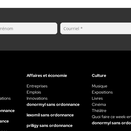
Affaires et économie
Culture
Entreprises
Musique
Emplois
Expositions
ations
Innovations
Livres
donormyl sans ordonnance
Cinéma
onnance
Théâtre
lexomil sans ordonnance
Quoi faire ce week-e
nance
donormyl sans ord
priligy sans ordonnance