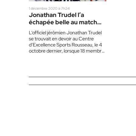
1 décembre 2020 à 7h24
Jonathan Trudel l’a
échapée belle au match
d’ouverture de l’Armada
L’officiel jérômien Jonathan Trudel
se trouvait en devoir au Centre
d’Excellence Sports Rousseau, le 4
octobre dernier, lorsque 18 membres
de l’Armada de Blainville-Boisbriand
et…