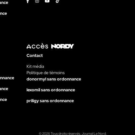
Facebook
Instagram
Youtube
Tiktok
ance
ance
Contact
Kit média
Politique de témoins
onnance
donormyl sans ordonnance
ance
lexomil sans ordonnance
ance
priligy sans ordonnance
© 2026 Tous droits réservés. Journal Le Nord.