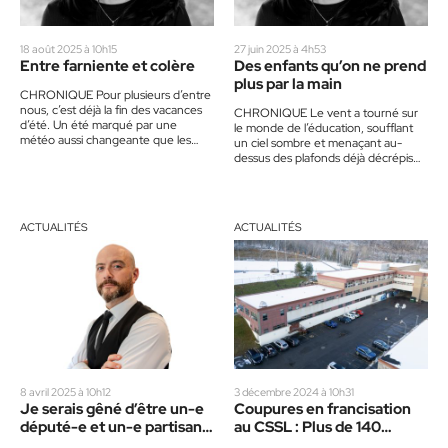
18 août 2025 à 10h15
27 juin 2025 à 4h53
Entre farniente et colère
Des enfants qu’on ne prend
plus par la main
CHRONIQUE Pour plusieurs d’entre
nous, c’est déjà la fin des vacances
CHRONIQUE Le vent a tourné sur
d’été. Un été marqué par une
le monde de l’éducation, soufflant
météo aussi changeante que les
un ciel sombre et menaçant au-
décisions de notre…
dessus des plafonds déjà décrépis
des écoles. On y…
ACTUALITÉS
ACTUALITÉS
8 avril 2025 à 10h12
3 décembre 2024 à 10h31
Je serais gêné d’être un-e
Coupures en francisation
député-e et un-e partisan-
au CSSL : Plus de 140
e de la CAQ aujourd’hui
élèves écopent