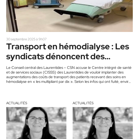
30 septembre 2025 à 9h07
Transport en hémodialyse : Les
syndicats dénoncent des
augmentations irréalistes
Le Conseil central des Laurentides – CSN accuse le Centre intégré de santé
et de services sociaux (CISSS) des Laurentides de vouloir implanter des
augmentations des coûts de transport des patients recevant des soins en
hémodialyse en « les multipliant par dix ». Selon les infos qui ont fuité, environ
130 patients ne seraient plus admissibles au tarif fixe de 4 $ par transport et
devraient parfois même débourser plus de 300 $ pour chacune de leurs
séances…
ACTUALITÉS
ACTUALITÉS