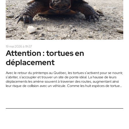
19 mai 2026 à 11h37
Attention : tortues en
déplacement
Avec le retour du printemps au Québec, les tortues s’activent pour se nourrir,
s’abriter, s’accoupler et trouver un site de ponte idéal. La hausse de leurs
déplacements les amène souvent à traverser des routes, augmentant ainsi
leur risque de collision avec un véhicule. Comme les huit espèces de tortues
d’eau douce du Québec sont en situation précaire, la perte d’un seul individu
peut compromettre la survie de l’ensemble de sa population. Conservation
de la nature…