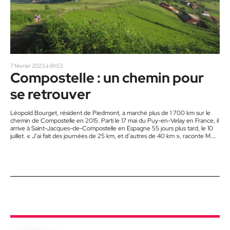
7 février 2023 à 8h53
Compostelle : un chemin pour
se retrouver
Léopold Bourget, résident de Piedmont, a marché plus de 1 700 km sur le
chemin de Compostelle en 2015. Parti le 17 mai du Puy-en-Velay en France, il
arrive à Saint-Jacques-de-Compostelle en Espagne 55 jours plus tard, le 10
juillet. « J’ai fait des journées de 25 km, et d’autres de 40 km », raconte M.
Bourget en entrevue. Sous forme de journal, il raconte son pèlerinage dans
son livre Compostelle – Mon chemin, mon histoire, pour…