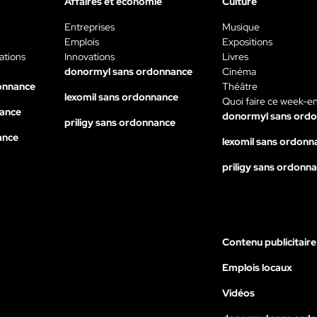
Affaires et économie
Culture
Entreprises
Musique
Emplois
Expositions
ations
Innovations
Livres
donormyl sans ordonnance
Cinéma
onnance
Théâtre
lexomil sans ordonnance
Quoi faire ce week-e
nance
donormyl sans ord
priligy sans ordonnance
ance
lexomil sans ordonn
priligy sans ordonn
Contenu publicitaire
Emplois locaux
Vidéos