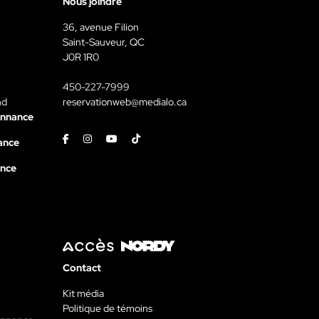
Nous joindre
36, avenue Filion
Saint-Sauveur, QC
J0R 1R0
450-227-7999
nd
reservationweb@medialo.ca
onnance
Facebook
Instagram
Youtube
Tiktok
ance
ance
Contact
Kit média
Politique de témoins