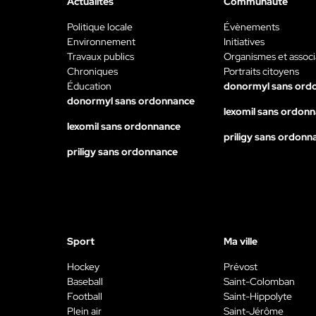
Actualités
Communauté
Politique locale
Évènements
Environnement
Initiatives
Travaux publics
Organismes et associ
Chroniques
Portraits citoyens
Éducation
donormyl sans ord
donormyl sans ordonnance
lexomil sans ordon
lexomil sans ordonnance
priligy sans ordonn
priligy sans ordonnance
Sport
Ma ville
Hockey
Prévost
Baseball
Saint-Colomban
Football
Saint-Hippolyte
Plein air
Saint-Jérôme