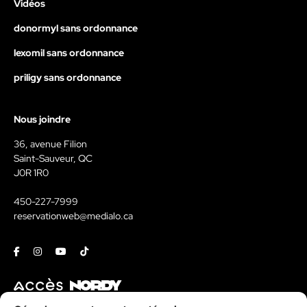
Vidéos
donormyl sans ordonnance
lexomil sans ordonnance
priligy sans ordonnance
Nous joindre
36, avenue Filion
Saint-Sauveur, QC
J0R 1R0
450-227-7999
reservationweb@medialo.ca
Facebook
Instagram
Youtube
Tiktok
Contact