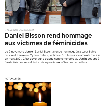
7 novembre 2023 à 12h59
Daniel Bisson rend hommage
aux victimes de féminicides
Le 2 novembre dernier, Daniel Bisson a rendu hommage à sa sœur Sylvie
Bisson et à sa nièce Myriam Dallaire, victimes d’un féminicide à Sainte-Sophie
en mars 2021. C’est devant une plaque commémorative au Jardin des arts à
Saint-Jérôme que celui-ci a pris la parole aux côtés des conseillers
municipaux, Dominic Boyer et Martin Pigeon, et du maire Marc Bourcier.
Jérômien, monsieur Bisson tenait à ce qu’il y ait un lieu pour ne jamais oublier.
…
ACTUALITÉS