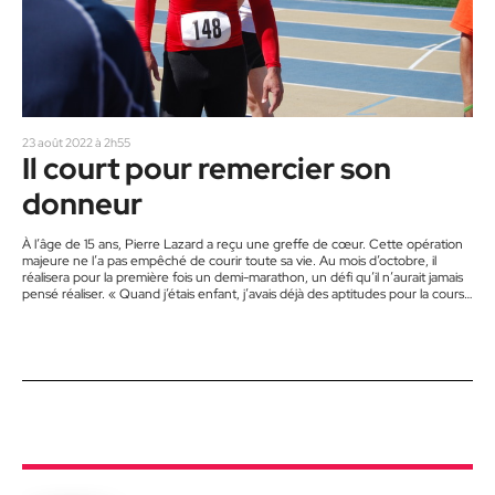
23 août 2022 à 2h55
Il court pour remercier son
donneur
À l’âge de 15 ans, Pierre Lazard a reçu une greffe de cœur. Cette opération
majeure ne l’a pas empêché de courir toute sa vie. Au mois d’octobre, il
réalisera pour la première fois un demi-marathon, un défi qu’il n’aurait jamais
pensé réaliser. « Quand j’étais enfant, j’avais déjà des aptitudes pour la course
de vitesse », souligne M. Lazard, en entrevue avec le Journal. Il a été le
premier enfant au Canada à recevoir une transplantation…