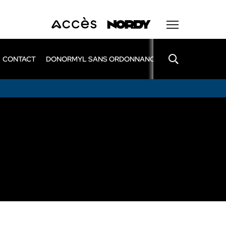
CONTACT
DONORMYL SANS ORDONNANCE
LEXOMIL SANS