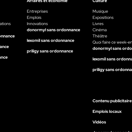
Affaires et économie
Culture
Entreprises
Musique
Emplois
Expositions
ations
Innovations
Livres
donormyl sans ordonnance
Cinéma
onnance
Théâtre
lexomil sans ordonnance
Quoi faire ce week-e
nance
donormyl sans ord
priligy sans ordonnance
ance
lexomil sans ordonn
priligy sans ordonn
Contenu publicitaire
Emplois locaux
Vidéos