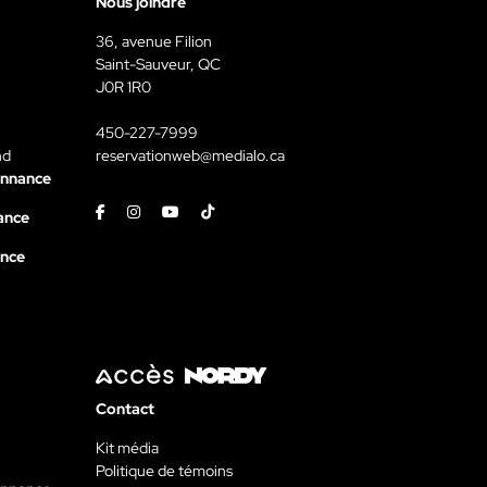
Nous joindre
36, avenue Filion
Saint-Sauveur, QC
J0R 1R0
450-227-7999
nd
reservationweb@medialo.ca
onnance
Facebook
Instagram
Youtube
Tiktok
ance
ance
Contact
Kit média
Politique de témoins