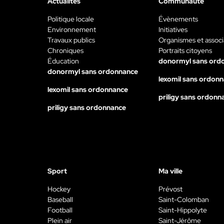
Actualités
Communauté
Politique locale
Évènements
Environnement
Initiatives
Travaux publics
Organismes et associ
Chroniques
Portraits citoyens
Éducation
donormyl sans ord
donormyl sans ordonnance
lexomil sans ordon
lexomil sans ordonnance
priligy sans ordonn
priligy sans ordonnance
Sport
Ma ville
Hockey
Prévost
Baseball
Saint-Colomban
Football
Saint-Hippolyte
Plein air
Saint-Jérôme