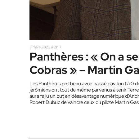
3 mars 2023 à 2h17
Panthères : « On a s
Cobras » – Martin G
Les Panthères ont beau avoir baissé pavillon 1 à 0 d
jérômiens ont tout de même parvenus à tenir Terreb
aura fallu un but en désavantage numérique d’And
Robert Dubuc de vaincre ceux du pilote Martin Gasc