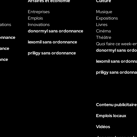
Affaires et économie
Culture
Entreprises
Musique
Emplois
Expositions
ations
Innovations
Livres
donormyl sans ordonnance
Cinéma
onnance
Théâtre
lexomil sans ordonnance
Quoi faire ce week-e
nance
donormyl sans ord
priligy sans ordonnance
ance
lexomil sans ordonn
priligy sans ordonn
Contenu publicitaire
Emplois locaux
Vidéos