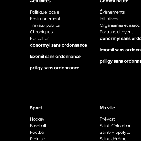
Actualités
Communauté
Politique locale
Évènements
Environnement
Initiatives
Travaux publics
Organismes et associ
Chroniques
Portraits citoyens
Éducation
donormyl sans ord
donormyl sans ordonnance
lexomil sans ordon
lexomil sans ordonnance
priligy sans ordonn
priligy sans ordonnance
Sport
Ma ville
Hockey
Prévost
Baseball
Saint-Colomban
Football
Saint-Hippolyte
Plein air
Saint-Jérôme