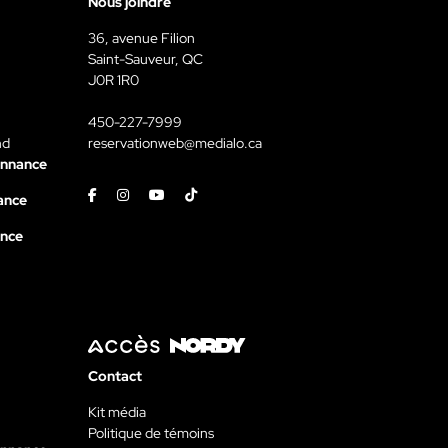
Nous joindre
36, avenue Filion
Saint-Sauveur, QC
J0R 1R0
450-227-7999
nd
reservationweb@medialo.ca
onnance
Facebook
Instagram
Youtube
Tiktok
ance
ance
Contact
Kit média
Politique de témoins