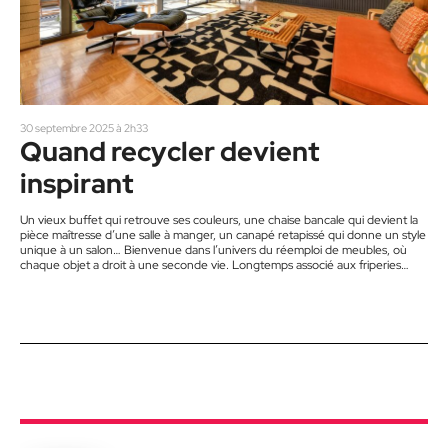
30 septembre 2025 à 2h33
Quand recycler devient
inspirant
Un vieux buffet qui retrouve ses couleurs, une chaise bancale qui devient la
pièce maîtresse d’une salle à manger, un canapé retapissé qui donne un style
unique à un salon… Bienvenue dans l’univers du réemploi de meubles, où
chaque objet a droit à une seconde vie. Longtemps associé aux friperies
poussiéreuses, le marché des meubles usagés connaît aujourd’hui un
véritable engouement. L’art du recyclage – ou plutôt du réemploi – s’impose
comme un geste écologique,…