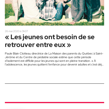
26 mai 2020 à 3h07
« Les jeunes ont besoin de se
retrouver entre eux »
Paule Blain Clotteau directrice de La Maison des parents du Québec à Saint-
Jérôme et du Centre de pédiatrie sociale estime que cette période
d’isolement est difficile pour les jeunes qui sont en pleine transition. « À
l’adolescence, les jeunes quittent l’enfance pour devenir adultes et c’est déjà
une période anxiogène. Alors quand, les rites ne se font pas, c’est très
difficile », explique madame Clotteau. Les rites comme la fin du secondaire, le
bal, l’entrée au Cégep…