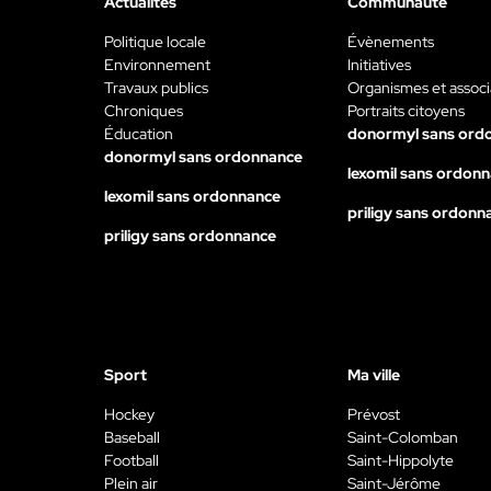
Actualités
Communauté
Politique locale
Évènements
Environnement
Initiatives
Travaux publics
Organismes et associ
Chroniques
Portraits citoyens
Éducation
donormyl sans ord
donormyl sans ordonnance
lexomil sans ordon
lexomil sans ordonnance
priligy sans ordonn
priligy sans ordonnance
Sport
Ma ville
Hockey
Prévost
Baseball
Saint-Colomban
Football
Saint-Hippolyte
Plein air
Saint-Jérôme