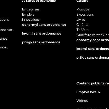
Affaires et économie
Culture
Entreprises
Musique
Emplois
Expositions
ations
Innovations
Livres
donormyl sans ordonnance
Cinéma
onnance
Théâtre
lexomil sans ordonnance
Quoi faire ce week-e
nance
donormyl sans ord
priligy sans ordonnance
ance
lexomil sans ordonn
priligy sans ordonn
Contenu publicitaire
Emplois locaux
Vidéos