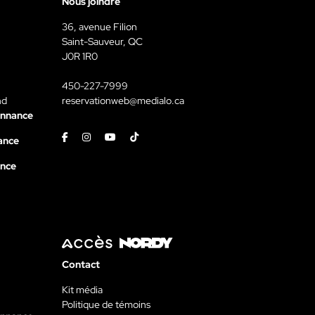
Nous joindre
36, avenue Filion
Saint-Sauveur, QC
J0R 1R0
450-227-7999
nd
reservationweb@medialo.ca
onnance
Facebook
Instagram
Youtube
Tiktok
ance
ance
Contact
Kit média
Politique de témoins