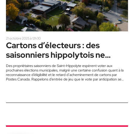
21 octobre 2025 à 12h30
Cartons d’électeurs : des
saisonniers hippolytois ne
veulent pas être oubliés
Des propriétaires saisonniers de Saint-Hippolyte espèrent voter aux
prochaines élections municipales, malgré une certaine confusion quant à la
reconnaissance d’éligibilité et le retard d’acheminement de cartons par
Postes Canada. Rappelons d’entrée de jeu que le vote par anticipation se
tiendra dès ce dimanche 26 octobre, suivi de l’élection officielle du 2
novembre. Des électeurs légaux et établis de longue date craignent d’être
lésés dans leur droit démocratique de participer au suffrage universel. Des
propriétaires saisonniers…