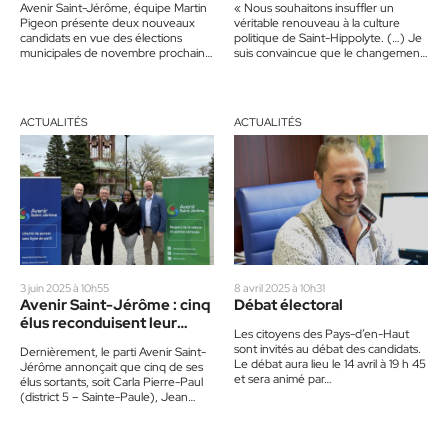
Avenir Saint-Jérôme, équipe Martin
« Nous souhaitons insuffler un
Pigeon présente deux nouveaux
véritable renouveau à la culture
candidats en vue des élections
politique de Saint-Hippolyte. (…) Je
municipales de novembre prochain.
suis convaincue que le changement
Philip Lapalme vise un poste de
passe par une équipe diversifiée et…
conseiller dans…
ACTUALITÉS
ACTUALITÉS
3 juin 2025 à 10h55
8 avril 2025 à 10h31
Avenir Saint-Jérôme : cinq
Débat électoral
élus reconduisent leur
Les citoyens des Pays-d’en-Haut
candidature
sont invités au débat des candidats.
Dernièrement, le parti Avenir Saint-
Le débat aura lieu le 14 avril à 19 h 45
Jérôme annonçait que cinq de ses
et sera animé par…
élus sortants, soit Carla Pierre-Paul
(district 5 – Sainte-Paule), Jean
Junior Désormeaux (district 6 –…