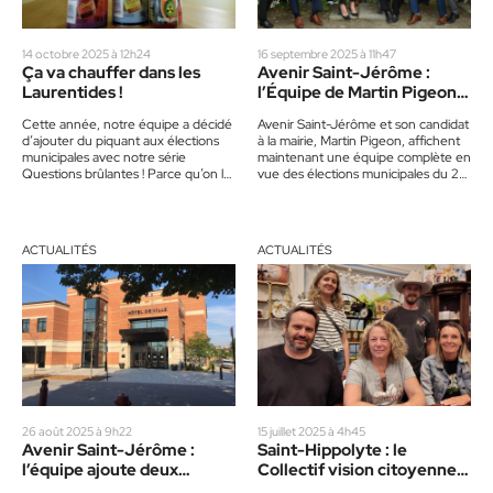
14 octobre 2025 à 12h24
16 septembre 2025 à 11h47
Ça va chauffer dans les
Avenir Saint-Jérôme :
Laurentides !
l’Équipe de Martin Pigeon
est maintenant complétée
Cette année, notre équipe a décidé
Avenir Saint-Jérôme et son candidat
d’ajouter du piquant aux élections
à la mairie, Martin Pigeon, affichent
municipales avec notre série
maintenant une équipe complète en
Questions brûlantes ! Parce qu’on le
vue des élections municipales du 2
sait, la politique, n’est pas…
novembre prochain. Composée…
ACTUALITÉS
ACTUALITÉS
26 août 2025 à 9h22
15 juillet 2025 à 4h45
Avenir Saint-Jérôme :
Saint-Hippolyte : le
l’équipe ajoute deux
Collectif vision citoyenne
nouveaux candidats
veut un renouveau