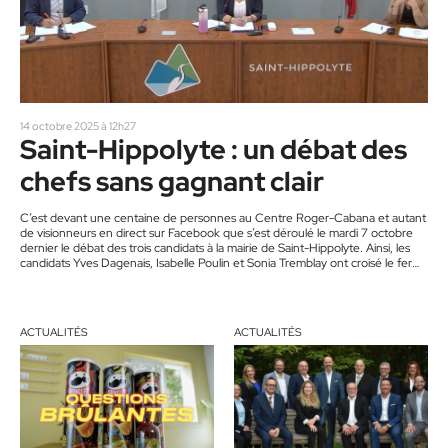
14 octobre 2025 à 12h27
Saint-Hippolyte : un débat des
chefs sans gagnant clair
C’est devant une centaine de personnes au Centre Roger-Cabana et autant
de visionneurs en direct sur Facebook que s’est déroulé le mardi 7 octobre
dernier le débat des trois candidats à la mairie de Saint-Hippolyte. Ainsi, les
candidats Yves Dagenais, Isabelle Poulin et Sonia Tremblay ont croisé le fer
sur divers thèmes, à l’invitation du Sentier, en demeurant élégants tout au
long du processus d’échanges. Même au cours des duels, le ton n’a pas
monté.…
ACTUALITÉS
ACTUALITÉS