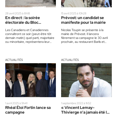
28 avril 2025 à 8h18
15 avril 2025 à 10h28
En direct : la soirée
Prévost: un candidat se
électorale du Bloc
manifeste pour la mairie
québécois pour Rivière-
Les Canadiens et Canadiennes
Nicolas Toupin se présente à la
du-Nord
connaîtront ce soir (peut-être tôt
mairie de Prévost. Il lancera
demain matin) quel parti, majoritaire
fièrement sa campagne le 30 avril
ou minoritaire, représentera leur
prochain, au restaurant Barils et
prochain gouvernement fédéral.
Ardoises de l’endroit,…
Notre équipe est sur…
ACTUALITÉS
ACTUALITÉS
1 avril 2025 à 9h41
1 septembre 2022 à 1h52
Rhéal Éloi Fortin lance sa
« Vincent Lemay-
campagne
Thivierge n’a jamais été le
candidat du PQ »