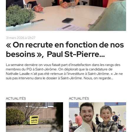
31 mars 2026 à 12h27
« On recrute en fonction de nos
besoins », Paul St-Pierre
Plamondon
La semaine dernière on vous faisait part d’insatisfaction dans les rangs des
membres du PQ à Saint-Jérôme. On déplorait que la candidature de
Nathalie Lasalle n’ait pas été retenue à l’investiture à Saint-Jérôme. « Je ne
suis pas intervenu dans le dossier à Saint-Jérôme. Nous, on regarde
l’ensemble et quel profil de candidat on a besoin pour les changements qu’on
veut faire. De temps en temps, quand on a convaincu quelqu’un qui peut
répondre à ce…
ACTUALITÉS
ACTUALITÉS