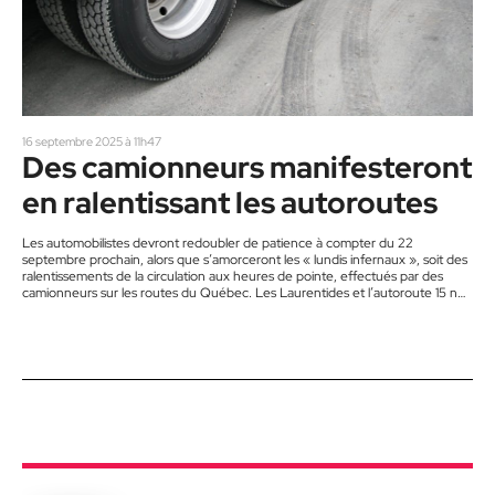
16 septembre 2025 à 11h47
Des camionneurs manifesteront
en ralentissant les autoroutes
Les automobilistes devront redoubler de patience à compter du 22
septembre prochain, alors que s’amorceront les « lundis infernaux », soit des
ralentissements de la circulation aux heures de pointe, effectués par des
camionneurs sur les routes du Québec. Les Laurentides et l’autoroute 15 ne
seront pas épargnées par le mouvement des routiers, qui contestent la
lenteur des gouvernements à intervenir auprès des « chauffeurs fantômes »
de semi-remorques, qui auraient causé plusieurs accidents mortels sur les
routes au…