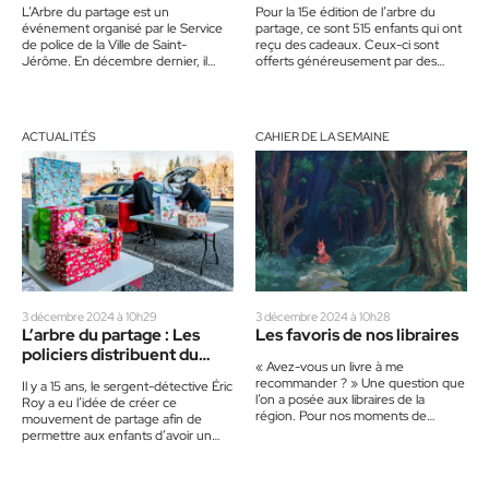
L’Arbre du partage est un
Pour la 15e édition de l’arbre du
événement organisé par le Service
partage, ce sont 515 enfants qui ont
de police de la Ville de Saint-
reçu des cadeaux. Ceux-ci sont
Jérôme. En décembre dernier, il
offerts généreusement par des
s’agissait de la 15e…
citoyens qui…
ACTUALITÉS
CAHIER DE LA SEMAINE
3 décembre 2024 à 10h29
3 décembre 2024 à 10h28
L’arbre du partage : Les
Les favoris de nos libraires
policiers distribuent du
« Avez-vous un livre à me
bonheur depuis 15 ans
recommander ? » Une question que
Il y a 15 ans, le sergent-détective Éric
l’on a posée aux libraires de la
Roy a eu l’idée de créer ce
région. Pour nos moments de
mouvement de partage afin de
lecture ou à offrir…
permettre aux enfants d’avoir un…