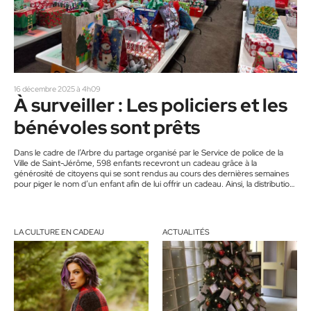
16 décembre 2025 à 4h09
À surveiller : Les policiers et les
bénévoles sont prêts
Dans le cadre de l’Arbre du partage organisé par le Service de police de la
Ville de Saint-Jérôme, 598 enfants recevront un cadeau grâce à la
générosité de citoyens qui se sont rendus au cours des dernières semaines
pour piger le nom d’un enfant afin de lui offrir un cadeau. Ainsi, la distribution
sera faite par les policiers et de nombreux bénévoles. Ils sont tous prêts pour
la distribution qui aura lieu le 20 décembre…
LA CULTURE EN CADEAU
ACTUALITÉS