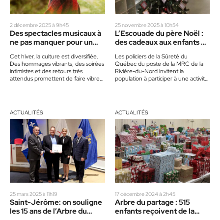
2 décembre 2025 à 9h45
25 novembre 2025 à 10h54
Des spectacles musicaux à
L’Escouade du père Noël :
ne pas manquer pour un
des cadeaux aux enfants de
hiver festif
familles défavorisées
Cet hiver, la culture est diversifiée.
Les policiers de la Sûreté du
Des hommages vibrants, des soirées
Québec du poste de la MRC de la
intimistes et des retours très
Rivière-du-Nord invitent la
attendus promettent de faire vibrer
population à participer à une activité
les salles de spectacles…
communautaire visant…
ACTUALITÉS
ACTUALITÉS
25 mars 2025 à 11h19
17 décembre 2024 à 2h45
Saint-Jérôme: on souligne
Arbre du partage : 515
les 15 ans de l’Arbre du
enfants reçoivent de la
partage
belle visite