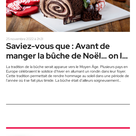
25 novembre 2022 à 2h31
Saviez-vous que : Avant de
manger la bûche de Noël… on la
brûlait !
La tradition de la bûche serait apparue vers le Moyen Âge. Plusieurs pays en
Europe célébraient le solstice d’hiver en allumant un rondin dans leur foyer.
Cette tradition permettait de rendre hommage au soleil dans une période de
l’année où il se fait plus timide. La bûche était d’ailleurs soigneusement
choisie. Elle devait être assez épaisse pour pouvoir brûler pendant 3, 7 ou
même 12 jours. « C’était les chiffres symboliques : les 12 mois de…