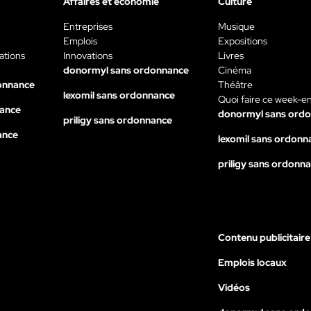
Affaires et économie
Culture
Entreprises
Musique
Emplois
Expositions
ations
Innovations
Livres
donormyl sans ordonnance
Cinéma
onnance
Théâtre
lexomil sans ordonnance
Quoi faire ce week-e
nance
donormyl sans ord
priligy sans ordonnance
ance
lexomil sans ordonn
priligy sans ordonn
Contenu publicitaire
Emplois locaux
Vidéos