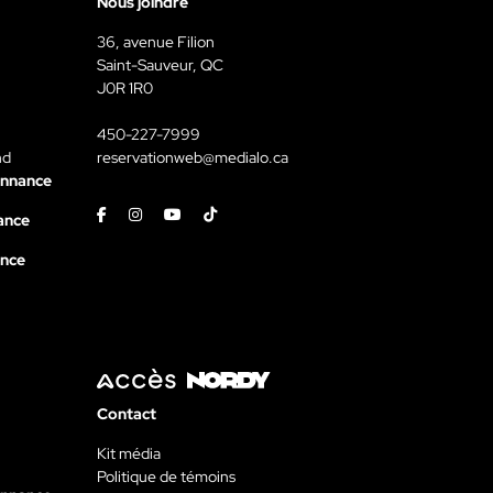
Nous joindre
36, avenue Filion
Saint-Sauveur, QC
J0R 1R0
450-227-7999
nd
reservationweb@medialo.ca
onnance
Facebook
Instagram
Youtube
Tiktok
ance
ance
Contact
Kit média
Politique de témoins