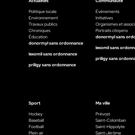
Actualités
Communauté
Politique locale
Évènements
Environnement
Initiatives
Travaux publics
Organismes et associ
Chroniques
Portraits citoyens
Éducation
donormyl sans ord
donormyl sans ordonnance
lexomil sans ordon
lexomil sans ordonnance
priligy sans ordonn
priligy sans ordonnance
Sport
Ma ville
Hockey
Prévost
Baseball
Saint-Colomban
Football
Saint-Hippolyte
Plein air
Saint-Jérôme