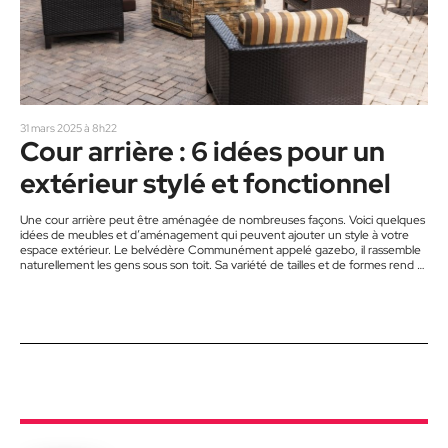
31 mars 2025 à 8h22
Cour arrière : 6 idées pour un
extérieur stylé et fonctionnel
Une cour arrière peut être aménagée de nombreuses façons. Voici quelques
idées de meubles et d’aménagement qui peuvent ajouter un style à votre
espace extérieur. Le belvédère Communément appelé gazebo, il rassemble
naturellement les gens sous son toit. Sa variété de tailles et de formes rend sa
présence particulièrement attrayante dans une cour ensoleillée. Un
belvédère permet aussi d’installer des filets antimoustiques. Vous pouvez ainsi
rester dehors sans vous faire piquer, après le coucher du…