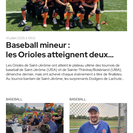
14 juillet 2026 à 10h12
Baseball mineur :
les Orioles atteignent deux
grandes finales
Les Orioles de Saint-Jérôme ont atteint le plateau ultime des tournois de
baseball de Saint-Jérôme (U15A) et de Sainte-Thérèse/Boisbriand (U18A),
dimanche dernier, mais ont achevé chaque événement à titre de finalistes.
Au tournoi bantam de Saint-Jérôme, les surprenants Dodgers de Lachute
ont eu raison des locaux 14 à 10, ce qui leur a permis de retourner dans
Argenteuil avec la bannière de champions de la 16e classique jérômienne.
« La 5e manche défensive nous a été fatale. Sur un terrain…
BASEBALL
BASEBALL