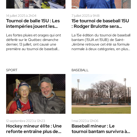
14 juillet 2025 à 2h04
7 juillet 2025 à 9h18
Tournoi de balle 15U : Les
15e tournoi de baseball 15U
intempéries jouent les
: Rodger Brulotte sera
troubles fêtes
président d’honneur
Les fortes pluies et orages qui ont
La 15e édition du tournoi de baseball
déferlé sur le Québec dimanche
bantam (15UA et 15UB) de Saint-
dernier, 13 juillet, ont causé une
Jérôme retrouve cet été sa formule
première au tournoi de baseball
normale à deux catégories, en plus
bantam (15U)…
de…
SPORT
BASEBALL
12 septembre 2023 à 12h23
1 mai 2023 à 12h06
Hockey mineur élite : Une
Baseball mineur : Le
refonte entraîne plus de
tournoi bantam survivra à
voyagements
Saint-Jérôme