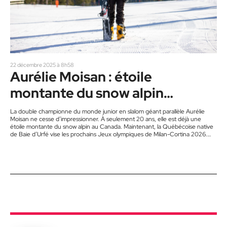
22 décembre 2025 à 8h58
Aurélie Moisan : étoile
montante du snow alpin
canadien
La double championne du monde junior en slalom géant parallèle Aurélie
Moisan ne cesse d’impressionner. À seulement 20 ans, elle est déjà une
étoile montante du snow alpin au Canada. Maintenant, la Québécoise native
de Baie d’Urfé vise les prochains Jeux olympiques de Milan-Cortina 2026.
Aurélie dispute sa première saison seniors. Jusqu’ici, elle évoluait chez les
juniors même si elle pouvait participer à des épreuves séniors. Son père,
Normand Moisan, a choisi de prendre le…