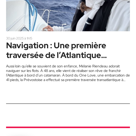
30 juin 2025 à 1h15
Navigation : Une première
traversée de l’Atlantique
réussie
Aussi loin qu’elle se souvient de son enfance, Mélanie Riendeau adorait
naviguer sur les flots. À 48 ans, elle vient de réaliser son rêve de franchir
l’Atlantique à bord d’un catamaran. À bord du One Love, une embarcation de
41 pieds, la Prévostoise a effectué sa première traversée transatlantique à
voile, du 17 mai au 17 juin derniers. « Le One Love a démarré son périple à
Fort-de-France, en Martinique, mais je me suis joint à…