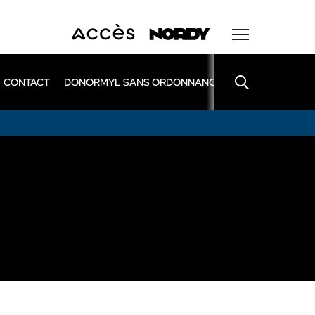
CONTACT
DONORMYL SANS ORDONNANCE
LEXOMIL SANS