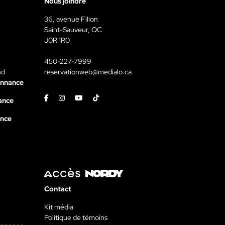
Nous joindre
36, avenue Filion
Saint-Sauveur, QC
J0R 1R0
450-227-7999
nd
reservationweb@medialo.ca
onnance
Facebook
Instagram
Youtube
Tiktok
ance
ance
Contact
Kit média
Politique de témoins