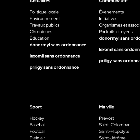
Actualités
Communauté
Politique locale
Évènements
Environnement
Initiatives
Travaux publics
Organismes et associ
Chroniques
Portraits citoyens
Éducation
donormyl sans ord
donormyl sans ordonnance
lexomil sans ordon
lexomil sans ordonnance
priligy sans ordonn
priligy sans ordonnance
Sport
Ma ville
Hockey
Prévost
Baseball
Saint-Colomban
Football
Saint-Hippolyte
Plein air
Saint-Jérôme