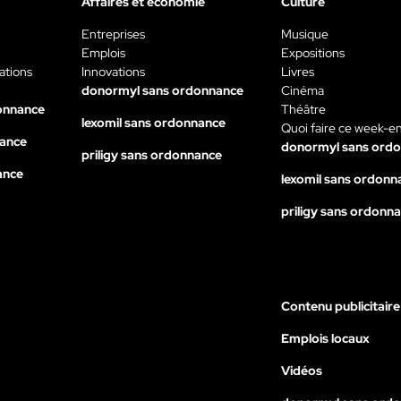
Affaires et économie
Culture
Entreprises
Musique
Emplois
Expositions
ations
Innovations
Livres
donormyl sans ordonnance
Cinéma
onnance
Théâtre
lexomil sans ordonnance
Quoi faire ce week-e
nance
donormyl sans ord
priligy sans ordonnance
ance
lexomil sans ordonn
priligy sans ordonn
Contenu publicitaire
Emplois locaux
Vidéos