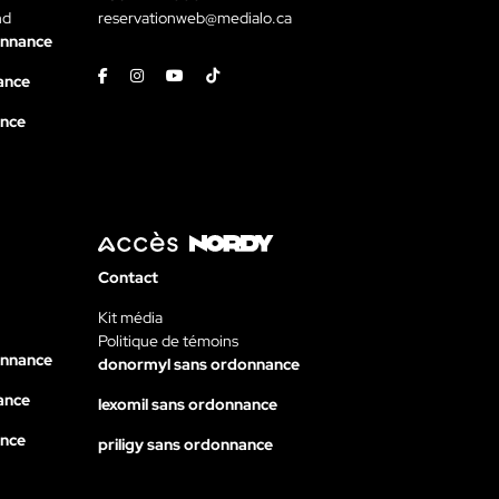
nd
reservationweb@medialo.ca
onnance
Facebook
Instagram
Youtube
Tiktok
ance
ance
Contact
Kit média
Politique de témoins
onnance
donormyl sans ordonnance
ance
lexomil sans ordonnance
ance
priligy sans ordonnance