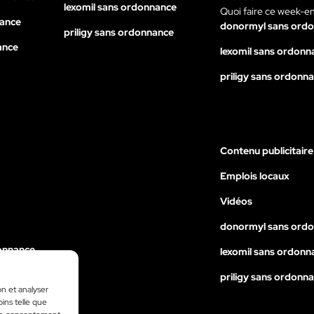
lexomil sans ordonnance
Quoi faire ce week-e
nance
donormyl sans ord
priligy sans ordonnance
ance
lexomil sans ordonn
priligy sans ordonn
Contenu publicitaire
Emplois locaux
Vidéos
donormyl sans ord
onnance
lexomil sans ordonn
nance
priligy sans ordonn
on et analyser
ance
oins telle que