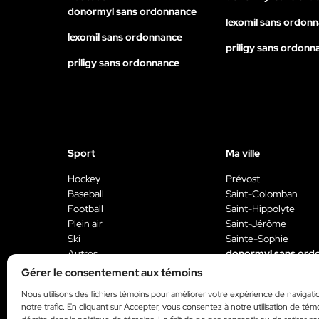
donormyl sans ordonnance
lexomil sans ordon
lexomil sans ordonnance
priligy sans ordonn
priligy sans ordonnance
Sport
Ma ville
Hockey
Prévost
Baseball
Saint-Colomban
Football
Saint-Hippolyte
Plein air
Saint-Jérôme
Ski
Sainte-Sophie
Autres
donormyl sans ord
donormyl sans ordonnance
Gérer le consentement aux témoins
lexomil sans ordon
lexomil sans ordonnance
Nous utilisons des fichiers témoins pour améliorer votre expérience de navigati
priligy sans ordonn
notre trafic. En cliquant sur Accepter, vous consentez à notre utilisation de tém