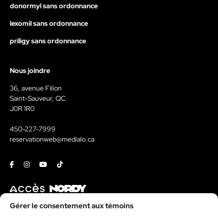
donormyl sans ordonnance
lexomil sans ordonnance
priligy sans ordonnance
Nous joindre
36, avenue Filion
Saint-Sauveur, QC
J0R 1R0
450-227-7999
reservationweb@medialo.ca
Facebook
Instagram
Youtube
Tiktok
Contact
Gérer le consentement aux témoins