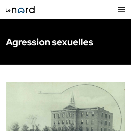
Passer
au
contenu
principal
Agression sexuelles