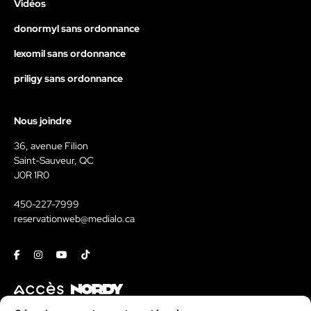
Vidéos
donormyl sans ordonnance
lexomil sans ordonnance
priligy sans ordonnance
Nous joindre
36, avenue Filion
Saint-Sauveur, QC
J0R 1R0
450-227-7999
reservationweb@medialo.ca
Facebook
Instagram
Youtube
Tiktok
Contact