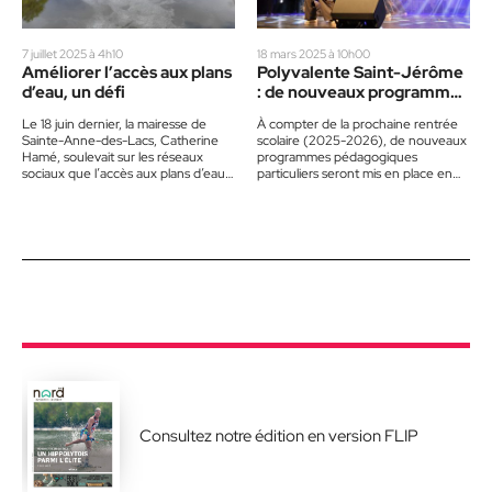
7 juillet 2025 à 4h10
18 mars 2025 à 10h00
Améliorer l’accès aux plans
Polyvalente Saint-Jérôme
d’eau, un défi
: de nouveaux programmes
pour tous les élèves
Le 18 juin dernier, la mairesse de
À compter de la prochaine rentrée
Sainte-Anne-des-Lacs, Catherine
scolaire (2025-2026), de nouveaux
Hamé, soulevait sur les réseaux
programmes pédagogiques
sociaux que l’accès aux plans d’eau
particuliers seront mis en place en
québécois était difficile. Avec les…
première secondaire à la Polyvalente
Saint-Jérôme. On…
Consultez notre édition en version FLIP