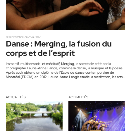
4 septembre 2025 à 3h12
Danse : Merging, la fusion du
corps et de l’esprit
Immersif, multisensoriel et méditatif, Merging, le spectacle créé par la
chorégraphe Laurie-Anne Langis, combine la danse, la musique et la poésie.
Après avoir obtenu un diplôme de l’École de danse contemporaine de
Montréal (EDCM) en 2012, Laurie-Anne Langis étudie la méditation, les arts
martiaux, la voix et le yoga. Ces disciplines, impliquant à la fois le corps et
l’esprit, vont nourrir une vision et une démarche artistique originales. Dans le
spectacle Merging, la chorégraphe cherche en…
ACTUALITÉS
ACTUALITÉS