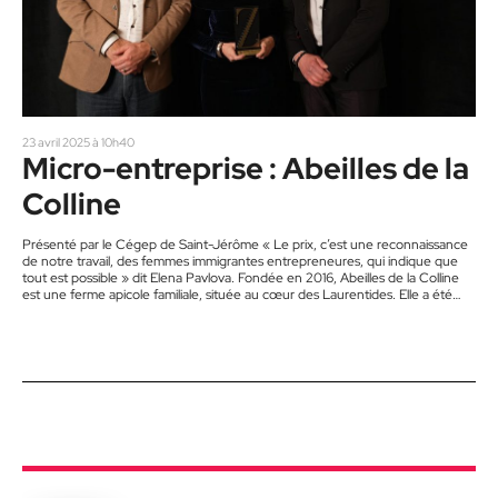
23 avril 2025 à 10h40
Micro-entreprise : Abeilles de la
Colline
Présenté par le Cégep de Saint-Jérôme « Le prix, c’est une reconnaissance
de notre travail, des femmes immigrantes entrepreneures, qui indique que
tout est possible » dit Elena Pavlova. Fondée en 2016, Abeilles de la Colline
est une ferme apicole familiale, située au cœur des Laurentides. Elle a été
créée par une biologiste passionnée et se distingue par son modèle durable
qui allie l’apiculture et l’agroforesterie. Abeilles de la Colline offre différents
produits de la ruche tels…