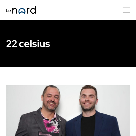
Passer
au
contenu
principal
22 celsius