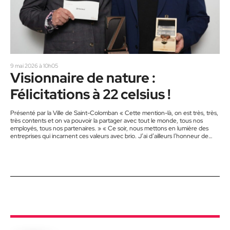
9 mai 2026 à 10h05
Visionnaire de nature :
Félicitations à 22 celsius !
Présenté par la Ville de Saint-Colomban « Cette mention-là, on est très, très,
très contents et on va pouvoir la partager avec tout le monde, tous nos
employés, tous nos partenaires. » « Ce soir, nous mettons en lumière des
entreprises qui incarnent ces valeurs avec brio. J’ai d’ailleurs l’honneur de
remettre un prix à une entreprise qui se démarque par son savoir-faire, son
souci du détail et son engagement envers l’excellence : 22 Celsius – Armoires
de…