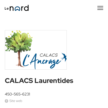
Passer
au
contenu
principal
CALACS Laurentides
450-565-6231
Site web