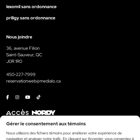
lexomil sans ordonnance
priligy sans ordonnance
Nous joindre
36, avenue Filion
Saint-Sauveur, QC
J0R 1R0
450-227-7999
reservationweb@medialo.ca
Facebook
Instagram
Youtube
Tiktok
Contact
Gérer le consentement aux témoins
Nous utilisons des fichiers témoins pour améliorer votre expérience de
Kit média
navigation et analyser notre trafic. En cliquant sur Accepter, vous consentez à