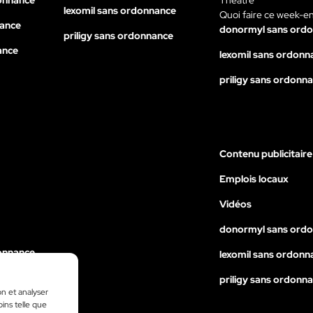
lexomil sans ordonnance
Quoi faire ce week-e
nance
donormyl sans ord
priligy sans ordonnance
ance
lexomil sans ordonn
priligy sans ordonn
Contenu publicitaire
Emplois locaux
Vidéos
donormyl sans ord
onnance
lexomil sans ordonn
nance
priligy sans ordonn
on et analyser
ance
oins telle que