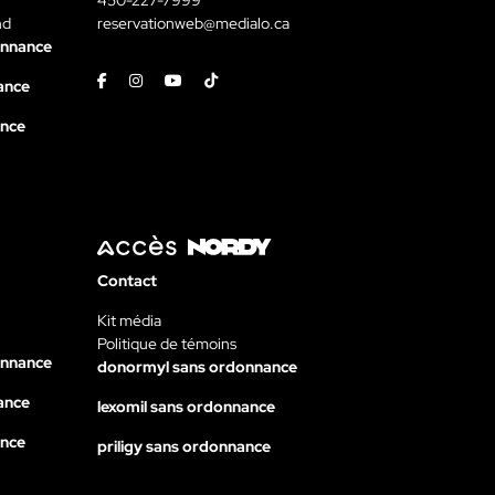
nd
reservationweb@medialo.ca
onnance
Facebook
Instagram
Youtube
Tiktok
ance
ance
Contact
Kit média
Politique de témoins
onnance
donormyl sans ordonnance
ance
lexomil sans ordonnance
ance
priligy sans ordonnance