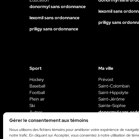
donormyl sans ordonnance
lexomil sans ordon
lexomil sans ordonnance
priligy sans ordonn
priligy sans ordonnance
Sport
Ma ville
Hockey
Prévost
Baseball
Saint-Colomban
Football
Saint-Hippolyte
Plein air
Saint-Jérôme
Ski
Sainte-Sophie
Autres
donormyl sans ord
donormyl sans ordonnance
Gérer le consentement aux témoins
lexomil sans ordon
lexomil sans ordonnance
Nous utilisons des fichiers témoins pour améliorer votre expérience de navigati
priligy sans ordonn
notre trafic. En cliquant sur Accepter, vous consentez à notre utilisation de tém