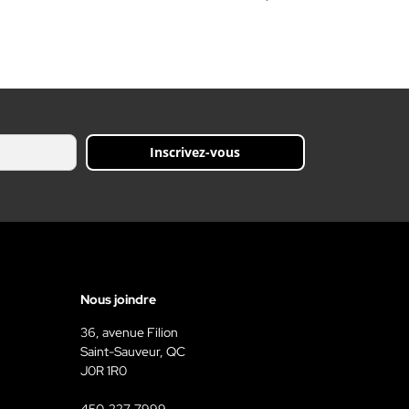
Inscrivez-vous
Nous joindre
36, avenue Filion
Saint-Sauveur, QC
J0R 1R0
450-227-7999