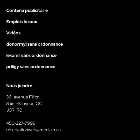
Contenu publicitaire
Emplois locaux
Vidéos
donormyl sans ordonnance
lexomil sans ordonnance
priligy sans ordonnance
Nous joindre
36, avenue Filion
Saint-Sauveur, QC
J0R 1R0
450-227-7999
reservationweb@medialo.ca