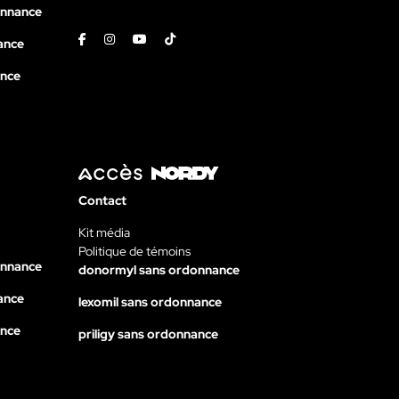
onnance
Facebook
Instagram
Youtube
Tiktok
ance
ance
Contact
Kit média
Politique de témoins
onnance
donormyl sans ordonnance
ance
lexomil sans ordonnance
ance
priligy sans ordonnance