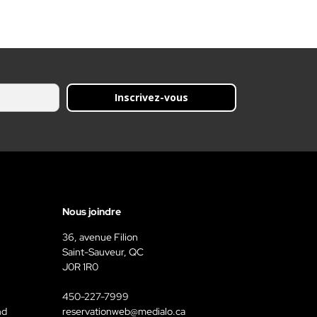
Inscrivez-vous
Nous joindre
36, avenue Filion
Saint-Sauveur, QC
J0R 1R0
450-227-7999
nd
reservationweb@medialo.ca