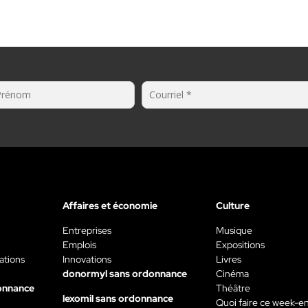
Affaires et économie
Culture
Entreprises
Musique
Emplois
Expositions
ations
Innovations
Livres
donormyl sans ordonnance
Cinéma
onnance
Théâtre
lexomil sans ordonnance
Quoi faire ce week-e