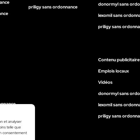
nance
donormyl sans ord
priligy sans ordonnance
ance
lexomil sans ordonn
priligy sans ordonn
Contenu publicitaire
Emplois locaux
Vidéos
donormyl sans ord
onnance
lexomil sans ordonn
nance
priligy sans ordonn
on et analyser
ance
oins telle que
 son consentement