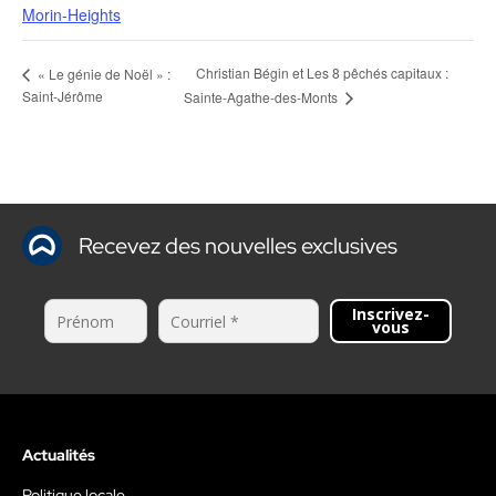
Morin-Heights
Christian Bégin et Les 8 pêchés capitaux :
« Le génie de Noël » :
Saint-Jérôme
Sainte-Agathe-des-Monts
Recevez des nouvelles exclusives
Inscrivez-
vous
Actualités
Politique locale