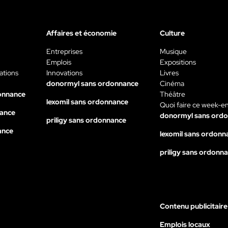
Affaires et économie
Culture
Entreprises
Musique
Emplois
Expositions
ations
Innovations
Livres
donormyl sans ordonnance
Cinéma
onnance
Théâtre
lexomil sans ordonnance
Quoi faire ce week-e
nance
donormyl sans ord
priligy sans ordonnance
ance
lexomil sans ordonn
priligy sans ordonn
Contenu publicitaire
Emplois locaux