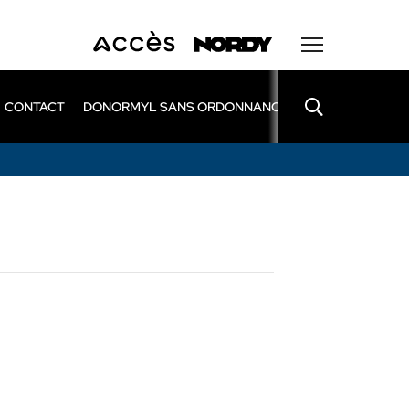
CONTACT
DONORMYL SANS ORDONNANCE
LEXOMIL SANS