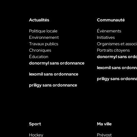
Actualités
Communauté
Politique locale
Évènements
Environnement
Initiatives
Travaux publics
Organismes et associ
Chroniques
Portraits citoyens
Éducation
donormyl sans ord
donormyl sans ordonnance
lexomil sans ordon
lexomil sans ordonnance
priligy sans ordonn
priligy sans ordonnance
Sport
Ma ville
Hockey
Prévost