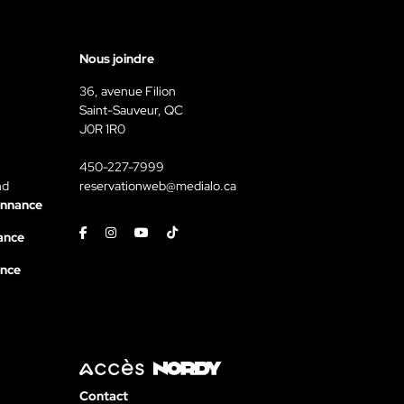
Nous joindre
36, avenue Filion
Saint-Sauveur, QC
J0R 1R0
450-227-7999
nd
reservationweb@medialo.ca
onnance
Facebook
Instagram
Youtube
Tiktok
ance
ance
Contact