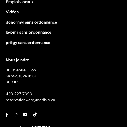
Emplois locaux
Vidéos
donormyl sans ordonnance
lexomil sans ordonnance
priligy sans ordonnance
Nous joindre
36, avenue Filion
Saint-Sauveur, QC
J0R 1R0
450-227-7999
reservationweb@medialo.ca
Facebook
Instagram
Youtube
Tiktok