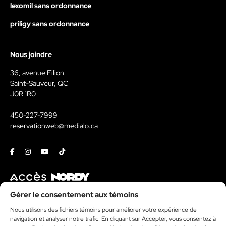
lexomil sans ordonnance
priligy sans ordonnance
Nous joindre
36, avenue Filion
Saint-Sauveur, QC
J0R 1R0
450-227-7999
reservationweb@medialo.ca
Facebook
Instagram
Youtube
Tiktok
Contact
Gérer le consentement aux témoins
Nous utilisons des fichiers témoins pour améliorer votre expérience de
Kit média
navigation et analyser notre trafic. En cliquant sur Accepter, vous consentez à
Politique de témoins