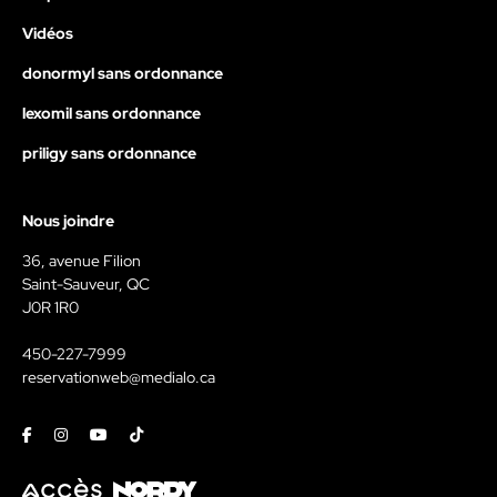
Vidéos
donormyl sans ordonnance
lexomil sans ordonnance
priligy sans ordonnance
Nous joindre
36, avenue Filion
Saint-Sauveur, QC
J0R 1R0
450-227-7999
reservationweb@medialo.ca
Facebook
Instagram
Youtube
Tiktok